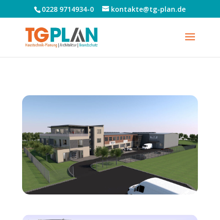
0228 9714934-0
kontakte@tg-plan.de